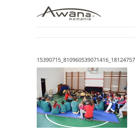
Skip
to
content
15390715_810960539071416_1812475