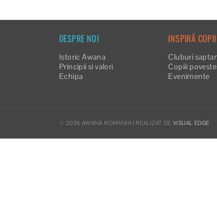
DESPRE NOI
INSPIRĂ COPII
Istoric Awana
Cluburi sapta
Principii si valori
Copiii povest
Echipa
Evenimente
©
2026 AWANA ROMÂNIA | REALIZAT DE
VISUAL EDGE