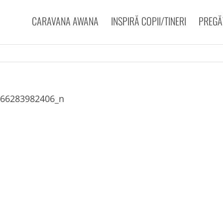
CARAVANA AWANA
INSPIRĂ COPII/TINERI
PREGĂT
766283982406_n