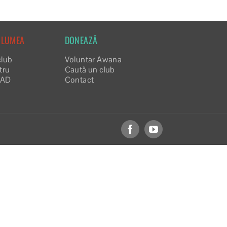
 LUMEA
DONEAZĂ
club
Voluntar Awana
tru
Caută un club
EAD
Contact
Facebook
YouTube