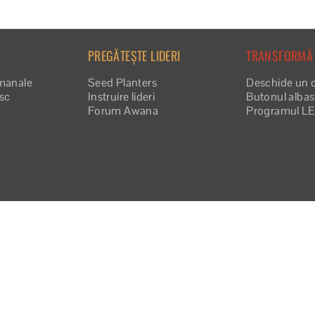
PREGĂTEȘTE LIDERI
TRANSFORMĂ
manale
Seed Planters
Deschide un 
esc
Instruire lideri
Butonul albas
Forum Awana
Programul L