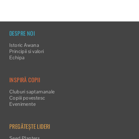
DESPRE NOI
Istoric Awana
Principii si valori
Echipa
INSPIRĂ COPII
Cluburi saptamanale
Copiii povestesc
Evenimente
PREGĂTEȘTE LIDERI
Seed Planters