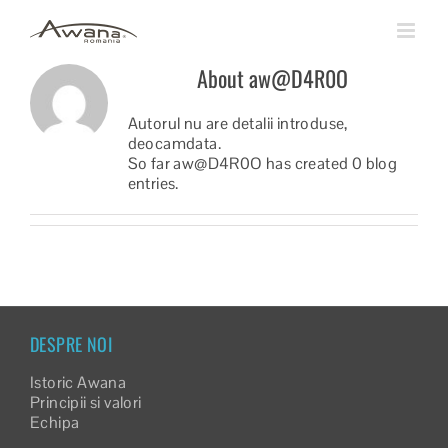
Skip
to
content
About
aw@D4R0O
Autorul nu are detalii introduse,
deocamdata.
So far aw@D4R0O has created 0 blog
entries.
DESPRE NOI
Istoric Awana
Principii si valori
Echipa