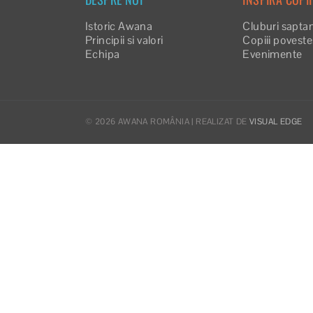
Istoric Awana
Cluburi sapta
Principii si valori
Copiii povest
Echipa
Evenimente
©
2026 AWANA ROMÂNIA | REALIZAT DE
VISUAL EDGE