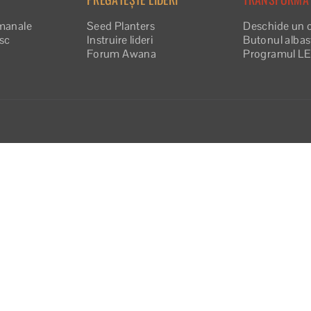
manale
Seed Planters
Deschide un 
esc
Instruire lideri
Butonul albas
Forum Awana
Programul L