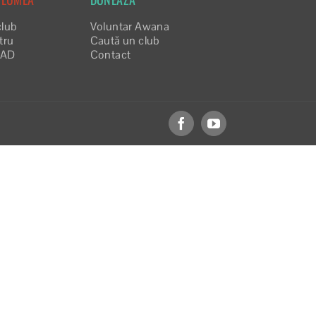
club
Voluntar Awana
tru
Caută un club
EAD
Contact
Facebook
YouTube