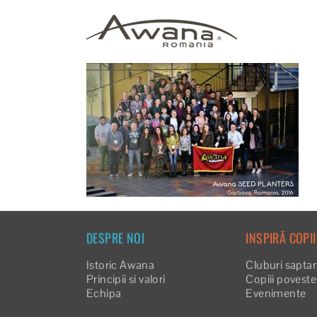
Skip
to
content
DESPRE NOI
INSPIRĂ COPII
Istoric Awana
Cluburi sapta
Principii si valori
Copiii povest
Echipa
Evenimente