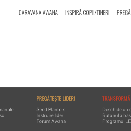
CARAVANA AWANA
INSPIRĂ COPII/TINERI
PREGĂT
PREGĂTEȘTE LIDERI
TRANSFORMĂ
manale
Seed Planters
Deschide un 
esc
Instruire lideri
Butonul albas
Forum Awana
Programul L