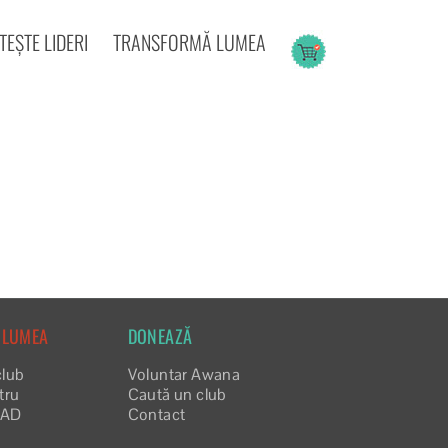
EȘTE LIDERI
TRANSFORMĂ LUMEA
 LUMEA
DONEAZĂ
club
Voluntar Awana
tru
Caută un club
EAD
Contact